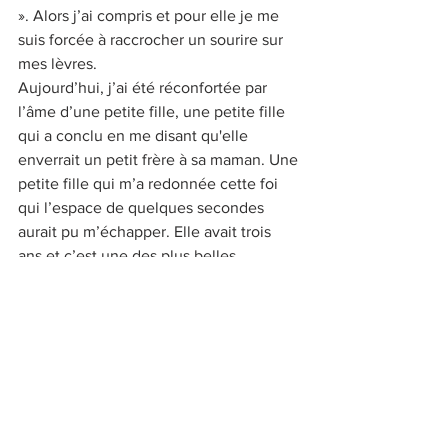
». Alors j’ai compris et pour elle je me 
suis forcée à raccrocher un sourire sur 
mes lèvres. 
Aujourd’hui, j’ai été réconfortée par 
l’âme d’une petite fille, une petite fille 
qui a conclu en me disant qu'elle 
enverrait un petit frère à sa maman. Une 
petite fille qui m’a redonnée cette foi 
qui l’espace de quelques secondes 
aurait pu m’échapper. Elle avait trois 
ans et c’est une des plus belles 
expériences que j’ai vécues.
Vole ma jolie.
JOURNAL INTIME