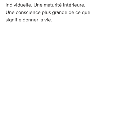
individuelle. Une maturité intérieure. 
Une conscience plus grande de ce que 
signifie donner la vie.
Avant de faire un enfant la vraie 
question ne devrait peut-être plus être 
seulement "Est-ce qu'on s'aime assez 
pour avoir un bébé ?". D'ailleurs, soyons 
honnêtes, souvent la question ne se 
pose même pas ainsi. Cela arrive, cela 
se fait, cela semble être la suite logique.
Mais peut-être faudrait-il plutôt se 
demander "Avons-nous, toi et moi, 
chacun de notre côté, la maturité 
émotionnelle nécessaire pour offrir à 
cet enfant le confort mental dont il aura 
besoin pour grandir ?". C'est un 
déplacement essentiel.