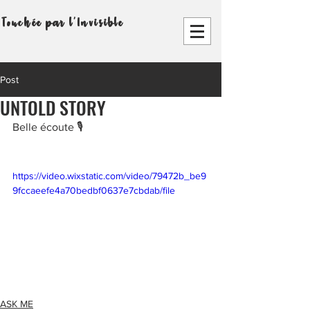
Touchée par l'Invisible
Post
UNTOLD STORY
Belle écoute 🎙️
https://video.wixstatic.com/video/79472b_be9
9fccaeefe4a70bedbf0637e7cbdab/file
ASK ME