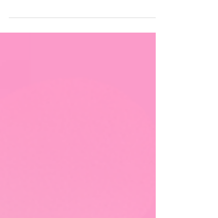
Belle écoute 🎙️