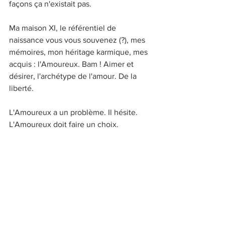
façons ça n'existait pas. 
Ma maison XI, le référentiel de 
naissance vous vous souvenez (?), mes 
mémoires, mon héritage karmique, mes 
acquis : l'Amoureux. Bam ! Aimer et 
désirer, l'archétype de l'amour. De la 
liberté. 
L'Amoureux a un problème. Il hésite. 
L'Amoureux doit faire un choix. 
Mais quel choix faire pour quelque 
chose qui n'existe pas ? Pas ici. Pas 
comme ça. 
Le choix le moins glissant, le plus 
sécurisant ? 