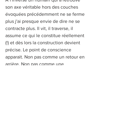
son axe véritable hors des couches 
évoquées précédemment ne se ferme 
plus j'ai presque envie de dire ne se 
contracte plus. Il vit, il traverse, il 
assume ce qui le constitue réellement 
(!) et dès lors la construction devient 
précise. Le point de conscience 
apparait. Non pas comme un retour en 
arrière. Non pas comme une 
illumination extérieure. Mais comme 
une présence intime au coeur même du 
mouvement. Il est immanent au devenir 
lorsqu'il est vécu sans tricher. 
C’est pourquoi la conscience semble 
rare. Non pas parce qu'elle est réservée 
à quelques élus mais parce que 
beaucoup s'arrêtent là où la forme 